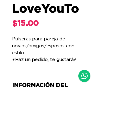
LoveYouTo
Price
$15.00
Pulseras para pareja de
novios/amigos/esposos con
estilo
⚡️
Haz un pedido, te gustará
⚡️
INFORMACIÓN DEL
PRODUCTO
La pulsera viene en una
COMPRAR Y ENVÍO
caja, elaborada con paciencia y
empacada con amor
Ya que llegaste a esta sección, te
pedimos que nos dejes la siguiente
ESPECIFICACIONES:
información en caso de que estes